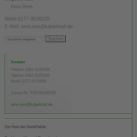
E-Rechnung, Pflicht
Arno Reis
Mobil 0177-3576035
BVVG
E-Mail: arno.reis@kabelmail.de
Sozialversicherung / ALG
eG Agrar-Genossenschaft
Agrar-Stiftung und Steuern
Kontakt
Telefon 0381-5105300
Unternehmenswert
Telefax 0381-5105455
Mobil 0177-3576035
Kapitalanlage, Kauf, Verkauf
Steuer-Nr. 079/261/09280
M & A Kauf & Verkauf
arno.reis@kabelmail.de
Landwirtschaftsbetriebe
Der Pool der DenkFabrik:
Betrieb angeboten, gesehen – keiner kauft?