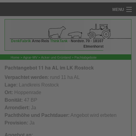
MENU
Startseite
Arno Reis - die DenkFabrik
DenkFabrik
Arno Reis
ThinkTank
· Nordstr. 70 · 18107
Elmenhorst
QuerGedacht
Home
>
Agrar-MV
>
Acker und Grünland
>
Pachtabgebote
AgrarRecht
Pachtangebot 11 ha AL im LK Rostock
Agrar Rechtsprechung
Verpachtet werden
: rund 11 ha AL
Lage:
Landkreis Rostock
Grunderwerbssteuer: Legal vermeiden
Ort:
Hoppenrade
Bonität:
47 BP
Agrarpolitik
Arrondiert:
Ja
Pachthöhe und Pachtdauer:
Angebot wird erbeten
Aktuelle Agrar-Infos
Provision:
Ja
NEU: Handelsregister für GbR
Angebot an: