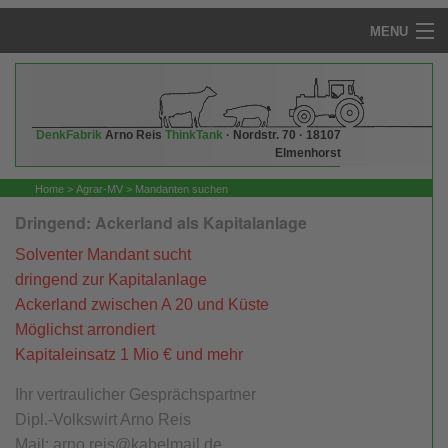
MENU
Startseite
Arno Reis - die DenkFabrik
DenkFabrik
Arno Reis
ThinkTank
· Nordstr. 70 · 18107
Elmenhorst
QuerGedacht
Home
>
Agrar-MV
>
Mandanten suchen
AgrarRecht
Dringend: Ackerland als Kapitalanlage
Agrar Rechtsprechung
Solventer Mandant sucht
dringend zur Kapitalanlage
Grunderwerbssteuer: Legal vermeiden
Ackerland zwischen A 20 und Küste
Möglichst arrondiert
Agrarpolitik
Kapitaleinsatz 1 Mio € und mehr
Aktuelle Agrar-Infos
Ihr vertraulicher Gesprächspartner
Dipl.-Volkswirt Arno Reis
NEU: Handelsregister für GbR
Mail: arno.reis@kabelmail.de