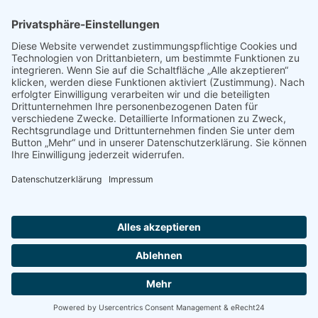
Wir
benötigen
Ihre
Zustimmung,
um den
Google
Maps-
Service zu
laden!
Wir
verwenden
einen Service
eines
Drittanbieters,
um
Karteninhalte
einzubetten.
Letzte Änderung: 24.10.2025
Datenschutz
Impressum
Dieser
Glossar
Sitemap
Seite merken
Seite drucken
Service kann