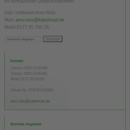
Ihr vertraulicher Gesprächspartner
Mandanten suchen
Dipl.-Volkswirt Arno Reis
Anfrage - Formular
Mail:
arno.reis@kabelmail.de
Mobil:0177 35 760 35
Bodenmarkt / GrdstVG
Acker und Grünland
Kontakt
Telefon 0381-5105300
Telefax 0381-5105455
Mobil 0177-3576035
Steuer-Nr. 079/261/09280
arno.reis@kabelmail.de
Betriebe Angebote