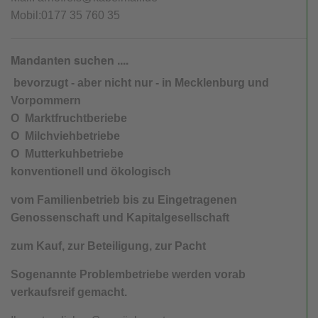
E-Rechnung, Pflicht
Mobil:0177 35 760 35
BVVG
Mandanten suchen ....
Sozialversicherung / ALG
bevorzugt - aber nicht nur - in Mecklenburg und
Vorpommern
eG Agrar-Genossenschaft
O Marktfruchtberiebe
O Milchviehbetriebe
Agrar-Stiftung und Steuern
O Mutterkuhbetriebe
Unternehmenswert
konventionell und ökologisch
vom Familienbetrieb bis zu Eingetragenen
Kapitalanlage, Kauf, Verkauf
Genossenschaft und Kapitalgesellschaft
M & A Kauf & Verkauf
zum Kauf, zur Beteiligung, zur Pacht
Landwirtschaftsbetriebe
Sogenannte Problembetriebe werden vorab
verkaufsreif gemacht.
Betrieb angeboten, gesehen – keiner kauft?