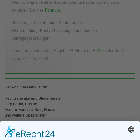
Wenn Sie einen Betrieb kaufen oder verkaufen wollen, dann
benutzen Sie dies
Formular
.
Übrigens, ich berate auch Käufer bei der
Wertermittlung, Kaufverhandlungen und bei den
Vertragsgestaltungen.
Interesse an einem der Angebote? Bitte eine
E-Mail
oder Anruf
unter 0177 35 760 35.
Der Pool der DenkFabrik:
Rechtsanwälte und Steuerberater
Jörg Böhm, Rostock
Ass. jur. Vanessa Reis, Neuss
und weitere Spezialisten